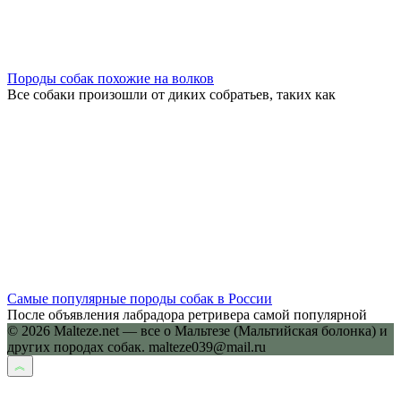
Породы собак похожие на волков
Все собаки произошли от диких собратьев, таких как
Самые популярные породы собак в России
После объявления лабрадора ретривера самой популярной
© 2026 Malteze.net — все о Мальтезе (Мальтийская болонка) и
других породах собак. malteze039@mail.ru