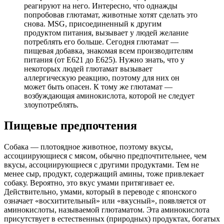
реагируют на него. Интересно, что однажды
попробовав глютамат, животные хотят сделать это
снова. MSG, присоединенный к другим
продуктом питания, вызывает у людей желание
потреблять его больше. Сегодня глютамат —
пищевая добавка, знакомая всем производителям
питания (от Е621 до Е625). Нужно знать, что у
некоторых людей глютамат вызывает
аллергическую реакцию, поэтому для них он
может быть опасен. К тому же глютамат —
возбуждающая аминокислота, которой не следует
злоупотреблять.
Пищевые предпочтения
Собака — плотоядное животное, поэтому вкусы,
ассоциирующиеся с мясом, обычно предпочтительнее, чем
вкусы, ассоциирующиеся с другими продуктами. Тем не
менее сыр, продукт, содержащий амины, тоже привлекает
собаку. Вероятно, это вкус умами притягивает ее.
Действительно, умами, который в переводе с японского
означает «восхитительный» или «вкусный», появляется от
аминокислоты, называемой глютаматом. Эта аминокислота
присутствует в естественных (природных) продуктах, богатых