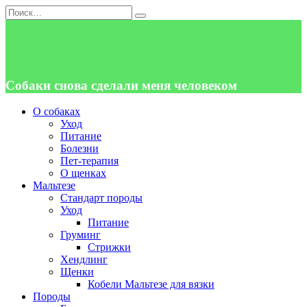
Перейти
Search
к
for:
содержанию
Собаки снова сделали меня человеком
О собаках
Уход
Питание
Болезни
Пет-терапия
О щенках
Мальтезе
Стандарт породы
Уход
Питание
Груминг
Стрижки
Хендлинг
Щенки
Кобели Мальтезе для вязки
Породы