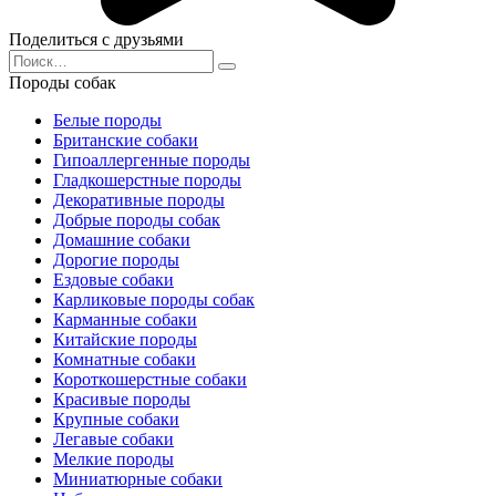
Поделиться с друзьями
Search
for:
Породы собак
Белые породы
Британские собаки
Гипоаллергенные породы
Гладкошерстные породы
Декоративные породы
Добрые породы собак
Домашние собаки
Дорогие породы
Ездовые собаки
Карликовые породы собак
Карманные собаки
Китайские породы
Комнатные собаки
Короткошерстные собаки
Красивые породы
Крупные собаки
Легавые собаки
Мелкие породы
Миниатюрные собаки