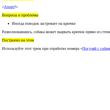
«
Апорт
!»
Вопросы и проблемы
Иногда поводок застревает на крючке
Разволновавшись, собака может вырвать крючок прямо из стен
Построено на этом
Используйте этот трюк при отработке номера «
Погуляй с собач