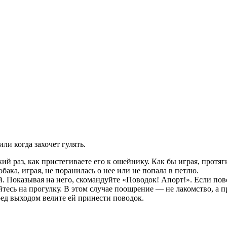
ли когда захочет гулять.
кий раз, как пристегиваете его к ошейнику. Как бы играя, протя
бака, играя, не поранилась о нее или не попала в петлю.
. Показывая на него, скомандуйте «Поводок! Апорт!». Если пово
сь на прогулку. В этом случае поощрение — не лакомство, а про
еред выходом велите ей принести поводок.