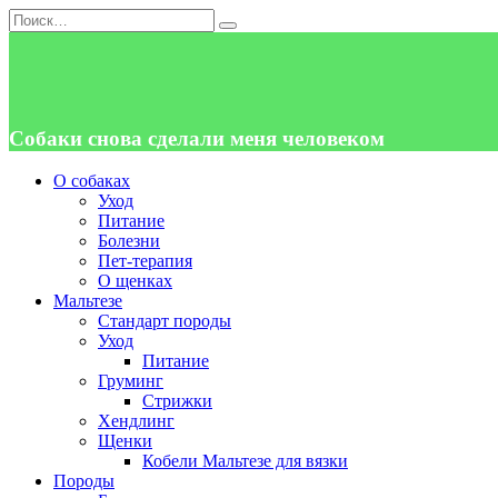
Перейти
Search
к
for:
содержанию
Собаки снова сделали меня человеком
О собаках
Уход
Питание
Болезни
Пет-терапия
О щенках
Мальтезе
Стандарт породы
Уход
Питание
Груминг
Стрижки
Хендлинг
Щенки
Кобели Мальтезе для вязки
Породы