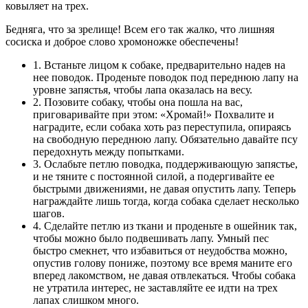
ковыляет на трех.
Бедняга, что за зрелище! Всем его так жалко, что лишняя
сосиска и доброе слово хромоножке обеспечены!
1. Встаньте лицом к собаке, предварительно надев на
нее поводок. Проденьте поводок под переднюю лапу на
уровне запястья, чтобы лапа оказалась на весу.
2. Позовите собаку, чтобы она пошла на вас,
приговаривайте при этом: «Хромай!» Похвалите и
наградите, если собака хоть раз переступила, опираясь
на свободную переднюю лапу. Обязательно давайте псу
передохнуть между попытками.
3. Ослабьте петлю поводка, поддерживающую запястье,
и не тяните с постоянной силой, а подергивайте ее
быстрыми движениями, не давая опустить лапу. Теперь
награждайте лишь тогда, когда собака сделает несколько
шагов.
4. Сделайте петлю из ткани и проденьте в ошейник так,
чтобы можно было подвешивать лапу. Умный пес
быстро смекнет, что избавиться от неудобства можно,
опустив голову пониже, поэтому все время маните его
вперед лакомством, не давая отвлекаться. Чтобы собака
не утратила интерес, не заставляйте ее идти на трех
лапах слишком много.