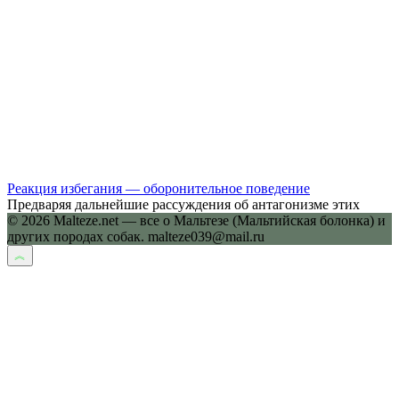
Реакция избегания — оборонительное поведение
Предваряя дальнейшие рассуждения об антагонизме этих
© 2026 Malteze.net — все о Мальтезе (Мальтийская болонка) и
других породах собак. malteze039@mail.ru