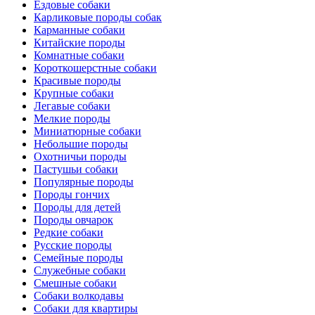
Ездовые собаки
Карликовые породы собак
Карманные собаки
Китайские породы
Комнатные собаки
Короткошерстные собаки
Красивые породы
Крупные собаки
Легавые собаки
Мелкие породы
Миниатюрные собаки
Небольшие породы
Охотничьи породы
Пастушьи собаки
Популярные породы
Породы гончих
Породы для детей
Породы овчарок
Редкие собаки
Русские породы
Семейные породы
Служебные собаки
Смешные собаки
Собаки волкодавы
Собаки для квартиры