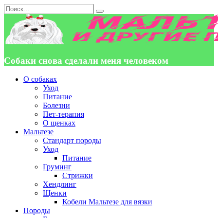
Перейти
Search
к
for:
содержанию
Собаки снова сделали меня человеком
О собаках
Уход
Питание
Болезни
Пет-терапия
О щенках
Мальтезе
Стандарт породы
Уход
Питание
Груминг
Стрижки
Хендлинг
Щенки
Кобели Мальтезе для вязки
Породы