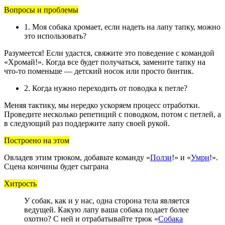
Вопросы и проблемы
1. Моя собака хромает, если надеть на лапу тапку, можно
это использовать?
Разумеется! Если удастся, свяжите это поведение с командой
«Хромай!». Когда все будет получаться, замените тапку на
что-то поменьше — детский носок или просто бинтик.
2. Когда нужно переходить от поводка к петле?
Меняя тактику, мы нередко ускоряем процесс отработки.
Проведите несколько репетиций с поводком, потом с петлей, а
в следующий раз поддержите лапу своей рукой.
Построено на этом
Овладев этим трюком, добавьте команду «
Ползи
!» и «
Умри
!».
Сцена кончины будет сыграна
Хитрость
У собак, как и у нас, одна сторона тела является
ведущей. Какую лапу ваша собака подает более
охотно? С ней и отрабатывайте трюк «
Собака