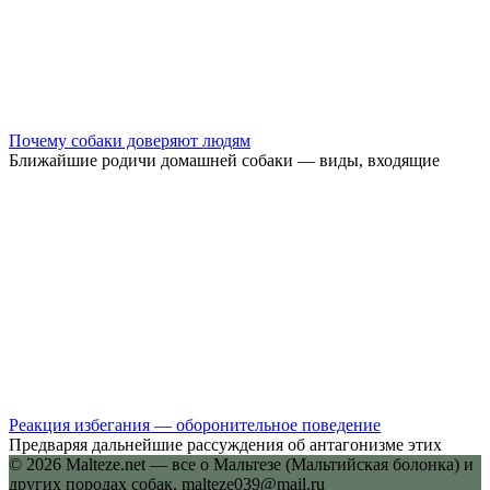
Почему собаки доверяют людям
Ближайшие родичи домашней собаки — виды, входящие
Реакция избегания — оборонительное поведение
Предваряя дальнейшие рассуждения об антагонизме этих
© 2026 Malteze.net — все о Мальтезе (Мальтийская болонка) и
других породах собак. malteze039@mail.ru