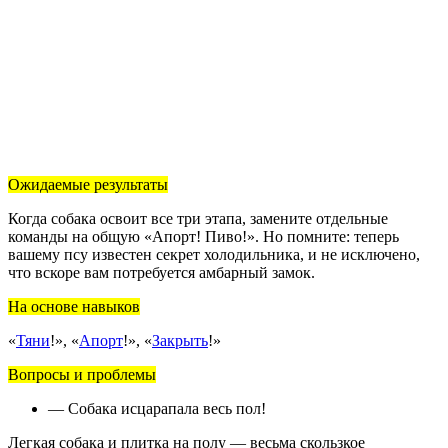
Ожидаемые результаты
Когда собака освоит все три этапа, замените отдельные
команды на общую «Апорт! Пиво!». Но помните: теперь
вашему псу известен секрет холодильника, и не исключено,
что вскоре вам потребуется амбарный замок.
На основе навыков
«
Тяни
!», «
Апорт
!», «
Закрыть
!»
Вопросы и проблемы
— Собака исцарапала весь пол!
Легкая собака и плитка на полу — весьма скользкое