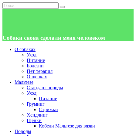
Перейти
Search
к
for:
содержанию
Собаки снова сделали меня человеком
О собаках
Уход
Питание
Болезни
Пет-терапия
О щенках
Мальтезе
Стандарт породы
Уход
Питание
Груминг
Стрижки
Хендлинг
Щенки
Кобели Мальтезе для вязки
Породы