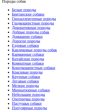
for:
Породы собак
Белые породы
Британские собаки
Гипоаллергенные породы
Гладкошерстные породы
Декоративные породы
Добрые породы собак
Домашние собаки
Дорогие породы
Ездовые собаки
Карликовые породы собак
Карманные собаки
Китайские породы
Комнатные собаки
Короткошерстные собаки
Красивые породы
Крупные собаки
Легавые собаки
Мелкие породы
Миниатюрные собаки
Небольшие породы
Охотничьи породы
Пастушьи собаки
Популярные породы