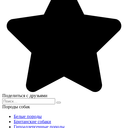
Поделиться с друзьями
Search
for:
Породы собак
Белые породы
Британские собаки
Гипоаллергенные породы