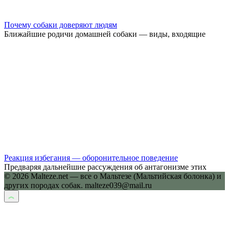
Почему собаки доверяют людям
Ближайшие родичи домашней собаки — виды, входящие
Реакция избегания — оборонительное поведение
Предваряя дальнейшие рассуждения об антагонизме этих
© 2026 Malteze.net — все о Мальтезе (Мальтийская болонка) и
других породах собак. malteze039@mail.ru