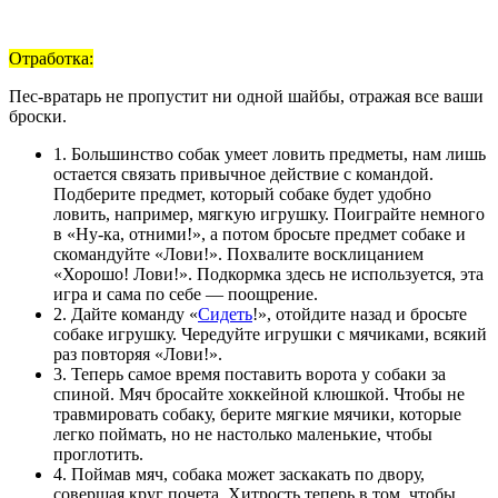
Отработка:
Пес-вратарь не пропустит ни одной шайбы, отражая все ваши
броски.
1. Большинство собак умеет ловить предметы, нам лишь
остается связать привычное действие с командой.
Подберите предмет, который собаке будет удобно
ловить, например, мягкую игрушку. Поиграйте немного
в «Ну-ка, отними!», а потом бросьте предмет собаке и
скомандуйте «Лови!». Похвалите восклицанием
«Хорошо! Лови!». Подкормка здесь не используется, эта
игра и сама по себе — поощрение.
2. Дайте команду «
Сидеть
!», отойдите назад и бросьте
собаке игрушку. Чередуйте игрушки с мячиками, всякий
раз повторяя «Лови!».
3. Теперь самое время поставить ворота у собаки за
спиной. Мяч бросайте хоккейной клюшкой. Чтобы не
травмировать собаку, берите мягкие мячики, которые
легко поймать, но не настолько маленькие, чтобы
проглотить.
4. Поймав мяч, собака может заскакать по двору,
совершая круг почета. Хитрость теперь в том, чтобы