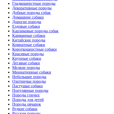
Гладкошерстные породы
Декоративные породы
Добрые породы собак
Домашние собаки
Дорогие породы
Ездовые собаки
Карликовые породы собак
Карманные собаки
Китайские породы
Комнатные собаки
Короткошерстные собаки
Красивые породы
Крупные собаки
Легавые собаки
Мелкие породы
Миниатюрные собаки
Небольшие породы
Охотничьи породы
Пастушьи собаки
Популярные породы
Породы гончих
Породы для детей
Породы овчарок
Редкие собаки
Русские породы