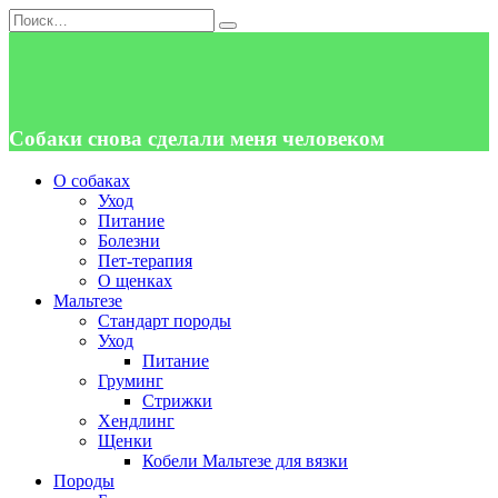
Перейти
Search
к
for:
содержанию
Собаки снова сделали меня человеком
О собаках
Уход
Питание
Болезни
Пет-терапия
О щенках
Мальтезе
Стандарт породы
Уход
Питание
Груминг
Стрижки
Хендлинг
Щенки
Кобели Мальтезе для вязки
Породы