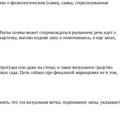
цию о физиологическом (самец, самка, стерилизованная
 Рытье почвы может сопровождаться рычанием; речь идет о
карточку, высоко подняв лапу и помочившись, а еще запах,
отуара или даже на стены, и такое визуальное средство
ках сада. Цель собаки при фекальной маркировке не в том,
нять, что эта визуальная метка, поднимание лапы, указывает