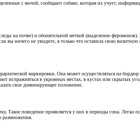
деленные с мочой, сообщают собаке, которая их учует, информа
следы на почве) и обонятельной меткой (выделение феромонов).
сли вы ничего не увидите, я только что оставила свою визитную 
архической маркировки. Она может осуществляться на бордюр тр
ют испражняться в укромных местах, в кустах или скрытых угол
оказать свое доминирующее положение.
у. Такое поведение проявляется у них в периоды гона. Легко по
о размножения.