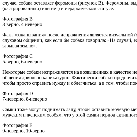
случае, собака оставляет феромоны (рисунок B). Феромоны, вы
(кастрированный) или нет) и иерархическом статусе.
Фотография B
3-верно, 4-неверно
Факт «закапывания» после испражнения является визуальной (
слуховом общении, как если бы собака говорила: «На случай, е
зарывая землю».
Фотография C
5-верно, 6-неверно
Некоторые собаки испражняются на возвышениях в качестве иер
общения довольно карикатурно. Фактически собаки предпочита
чтобы просто справить нужду и облегчиться, а в том, чтобы п
Фотография D
7-неверно, 8-неверно
Самки тоже могут поднимать лапу, чтобы оставить мочевую метк
мужским и женским особям, что у этой самки период активног
Фотография E
9-неверно, 10-верно