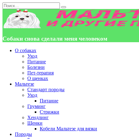
Перейти
Search
к
for:
содержанию
Собаки снова сделали меня человеком
О собаках
Уход
Питание
Болезни
Пет-терапия
О щенках
Мальтезе
Стандарт породы
Уход
Питание
Груминг
Стрижки
Хендлинг
Щенки
Кобели Мальтезе для вязки
Породы