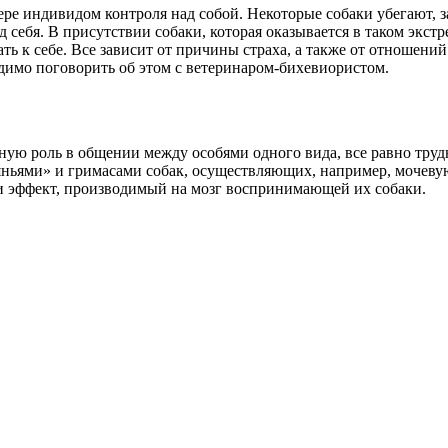
ере индивидом контроля над собой. Некоторые собаки убегают, з
од себя. В присутствии собаки, которая оказывается в таком экст
ать к себе. Все зависит от причины страха, а также от отношени
одимо поговорить об этом с ветеринаром-бихевиористом.
ную роль в общении между особями одного вида, все равно труд
яньями» и гримасами собак, осуществляющих, например, мочеву
 и эффект, производимый на мозг воспринимающей их собаки.